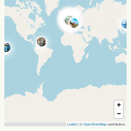
+
−
Leaflet
| ©
OpenStreetMap
contributors