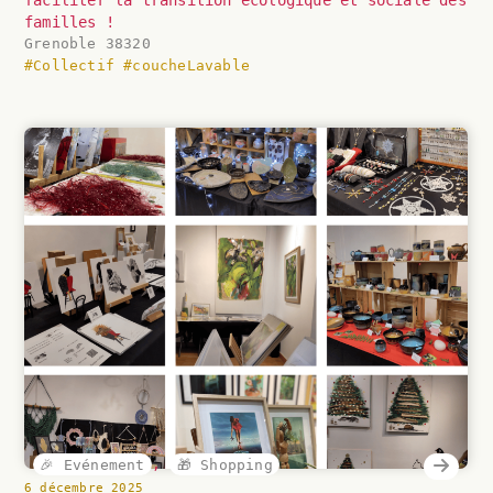
familles !
Grenoble 38320
#Collectif
#coucheLavable
🎉 Evénement
,
🎁 Shopping
6 décembre 2025