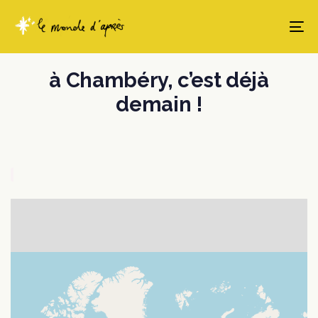
Skip
Skip
links
to
To
content
à Chambéry, c’est déjà
demain !