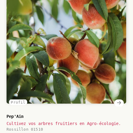
Profil
Pep'Ain
Cultivez vos arbres fruitiers en Agro-écologie.
Rossillon 01510