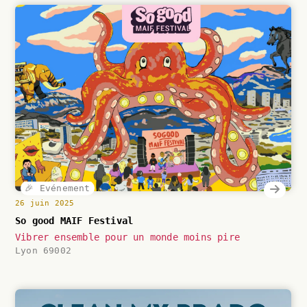
🎉 Evénement
26 juin 2025
So good MAIF Festival
Vibrer ensemble pour un monde moins pire
Lyon 69002