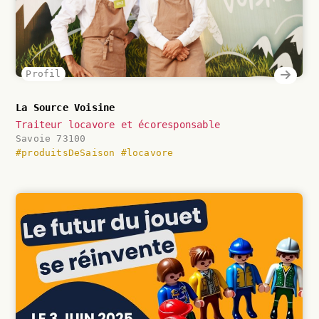
Profil
La Source Voisine
Traiteur locavore et écoresponsable
Savoie 73100
#produitsDeSaison
#locavore