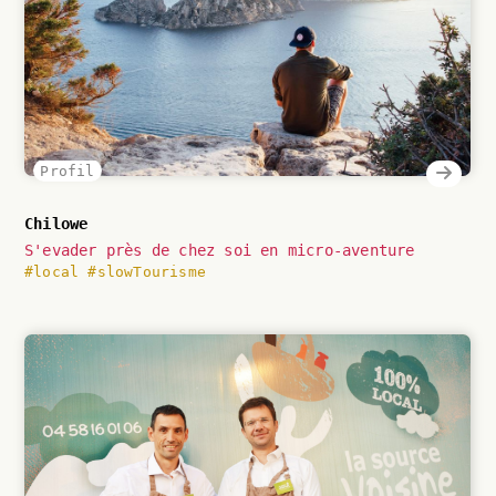
Profil
Chilowe
S'evader près de chez soi en micro-aventure
#local
#slowTourisme