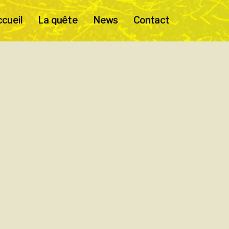
cueil
La quête
News
Contact