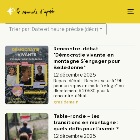
Skip
Skip
links
to
To
content
Trier par: Date et heure précise (décr)
Rencontre-débat
"Démocratie vivante en
montagne S'engager pour
Belledonne"
12 décembre 2025
Repas -débat - Rendez-vous à 19h
pour un repas en mode "refuge" ou
directement à 20h30 pour la
rencontre-débat.
gresidemain
Table-ronde – les
transitions en montagne :
quels défis pour l’avenir ?
12 décembre 2025