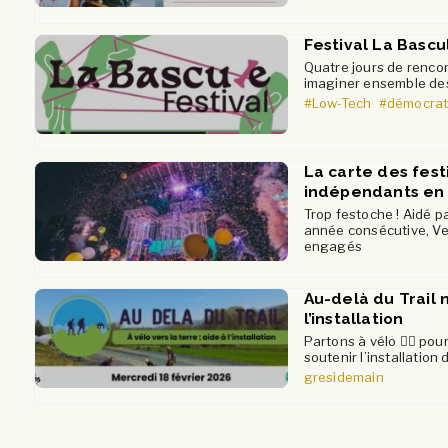
Festival La Bascu
Quatre jours de rencon
imaginer ensemble des 
#Low-Tech
#démocrat
La carte des fest
indépendants en
Trop festoche ! Aidé pa
année consécutive, Ver
engagés
Au-delà du Trail n
l’installation
Partons à vélo 🚴‍♂️ pou
soutenir l’installatio
gresidemain