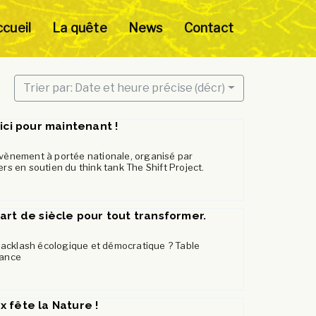
cueil
La quête
News
Contact
Trier par: Date et heure précise (décr)
ici pour maintenant !
évènement à portée nationale, organisé par
ers en soutien du think tank The Shift Project.
art de siècle pour tout transformer.
acklash écologique et démocratique ? Table
mance
 fête la Nature !