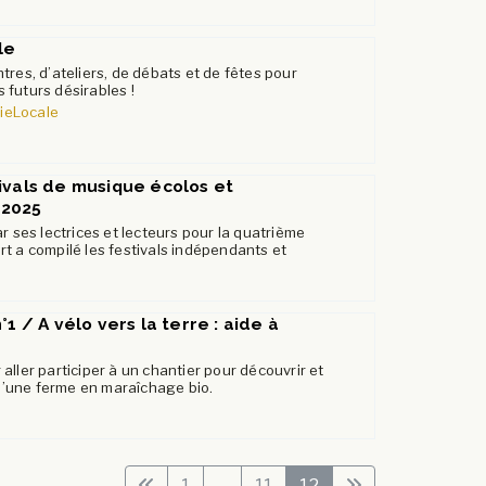
le
tres, d’ateliers, de débats et de fêtes pour
futurs désirables !
ieLocale
ivals de musique écolos et
 2025
r ses lectrices et lecteurs pour la quatrième
t a compilé les festivals indépendants et
°1 / A vélo vers la terre : aide à
r aller participer à un chantier pour découvrir et
n d’une ferme en maraîchage bio.
1
...
11
12