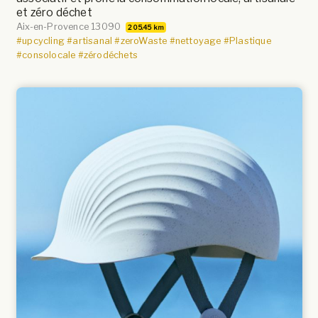
et zéro déchet
Aix-en-Provence 13090
205.45 km
#upcycling
#artisanal
#zeroWaste
#nettoyage
#Plastique
#consolocale
#zérodéchets