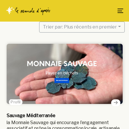
Skip
Skip
links
to
To
content
Trier par: Plus récents en premier
Profil
Sauvage Méditerranée
la Monnaie Sauvage qui encourage l’engagement
associatif et prône la consommation locale, artisanale