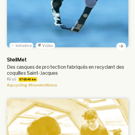
✨ Initiative
,
🎥 Vidéo
ShellMet
Des casques de protection fabriqués en recyclant des
coquilles Saint-Jacques
Kiryū
9769.46 km
#upcycling
#biomimétisme