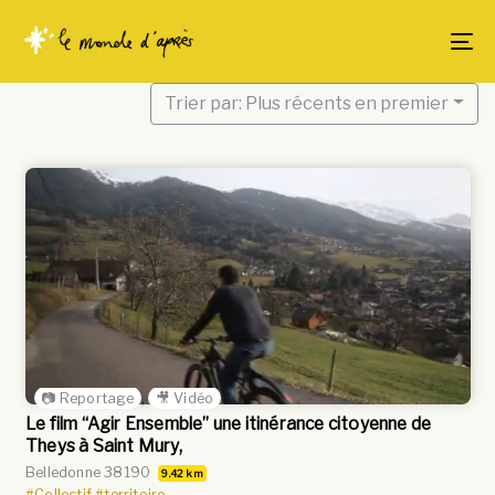
Skip
Skip
links
to
To
content
Trier par: Plus récents en premier
📷 Reportage
,
🎥 Vidéo
Le film “Agir Ensemble” une itinérance citoyenne de
Theys à Saint Mury,
Belledonne 38190
9.42 km
#Collectif
#territoire