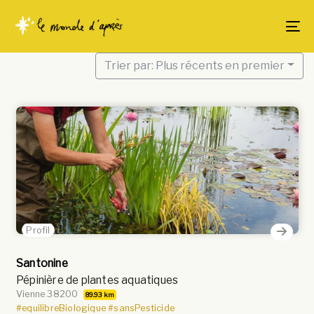
Skip
Skip
links
to
To
content
Trier par: Plus récents en premier
Profil
Santonine
Pépinière de plantes aquatiques
Vienne 38200
89.93 km
#equilibreBiologique
#sansPesticide