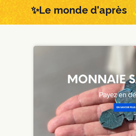
Skip
Skip
✨Le monde d'après
links
to
content