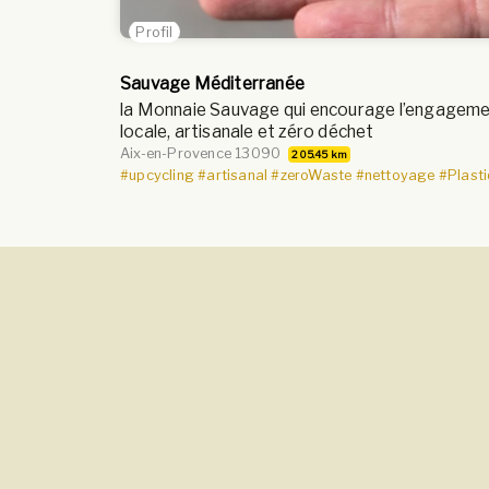
Profil
Sauvage Méditerranée
la Monnaie Sauvage qui encourage l’engageme
locale, artisanale et zéro déchet
Aix-en-Provence 13090
205.45 km
#upcycling
#artisanal
#zeroWaste
#nettoyage
#Plast