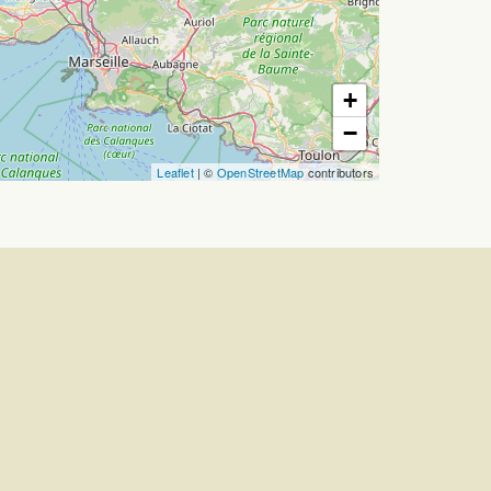
+
−
Leaflet
| ©
OpenStreetMap
contributors