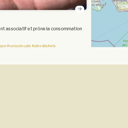
nt associatif et prône la consommation
ique
#consolocale
#zérodéchets