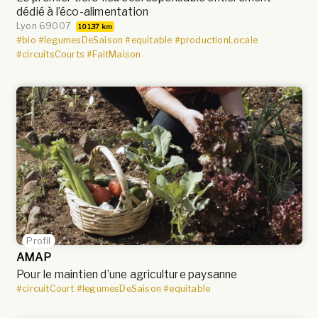
dédié à l’éco-alimentation
Lyon 69007
101.37 km
#bio
#legumesDeSaison
#equitable
#productionLocale
#circuitsCourts
#FaitMaison
Profil
AMAP
Pour le maintien d’une agriculture paysanne
#circuitCourt
#legumesDeSaison
#equitable