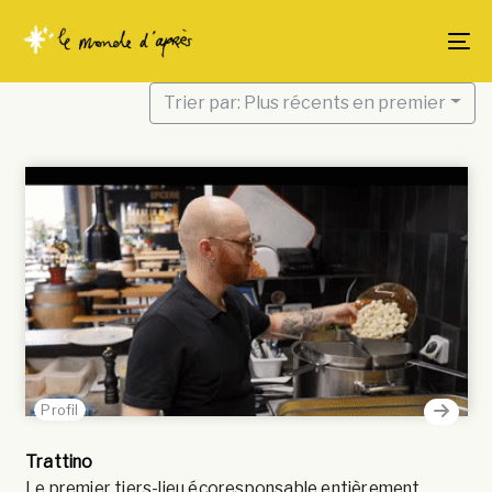
Skip
Skip
links
to
To
content
Trier par: Plus récents en premier
Profil
Trattino
Le premier tiers-lieu écoresponsable entièrement