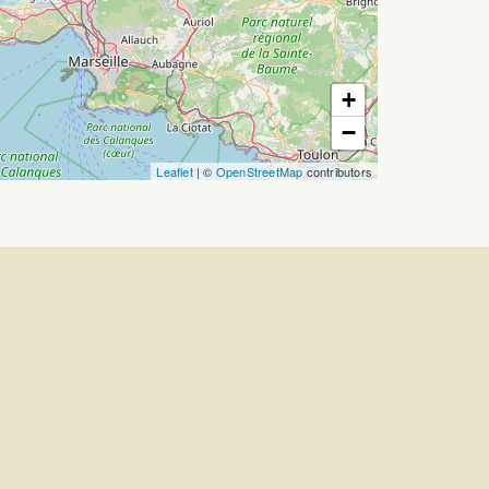
+
−
Leaflet
| ©
OpenStreetMap
contributors