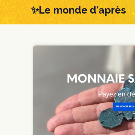
Skip
Skip
✨Le monde d'après
links
to
content