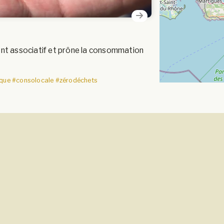
nt associatif et prône la consommation
ique
#consolocale
#zérodéchets