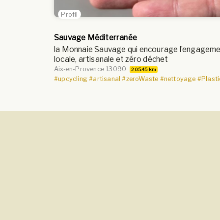
Profil
Sauvage Méditerranée
la Monnaie Sauvage qui encourage l’engageme
locale, artisanale et zéro déchet
Aix-en-Provence 13090
205.45 km
#upcycling
#artisanal
#zeroWaste
#nettoyage
#Plast