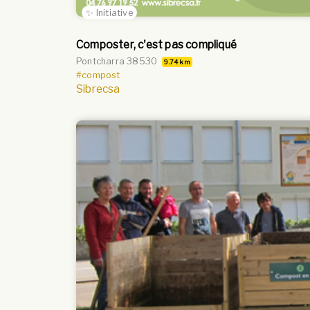
✨ Initiative
Composter, c'est pas compliqué
Pontcharra 38530
9.74 km
#compost
Sibrecsa