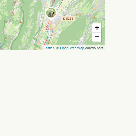
+
−
Leaflet
| ©
OpenStreetMap
contributors