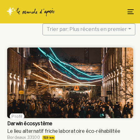
Skip
Skip
links
to
To
content
Trier par: Plus récents en premier
Profil
Darwin écosystème
Le lieu alternatif friche laboratoire éco-réhabilitée
Bordeaux 33100
519 km