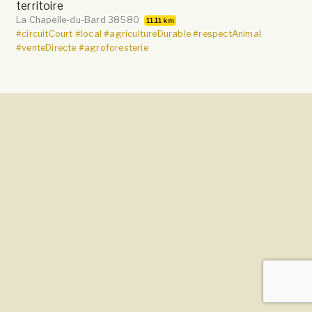
territoire
La Chapelle-du-Bard 38580
11.11 km
#circuitCourt
#local
#agricultureDurable
#respectAnimal
#venteDirecte
#agroforesterie