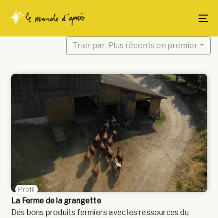
Skip
Skip
links
to
To
content
Trier par: Plus récents en premier
Profil
La Ferme de la grangette
Des bons produits fermiers avec les ressources du