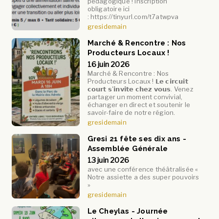
pédagogique ! Inscription
obligatoire ici
: https://tinyurl.com/t7atwpva
gresidemain
Marché & Rencontre : Nos
Producteurs Locaux !
16 juin 2026
Marché & Rencontre : Nos
Producteurs Locaux ! 𝗟𝗲 𝗰𝗶𝗿𝗰𝘂𝗶𝘁
𝗰𝗼𝘂𝗿𝘁 𝘀'𝗶𝗻𝘃𝗶𝘁𝗲 𝗰𝗵𝗲𝘇 𝘃𝗼𝘂𝘀. Venez
partager un moment convivial,
échanger en direct et soutenir le
savoir-faire de notre région.
gresidemain
Gresi 21 fête ses dix ans -
Assemblée Générale
13 juin 2026
avec une conférence théâtralisée «
Notre assiette a des super pouvoirs
»
gresidemain
Le Cheylas - Journée