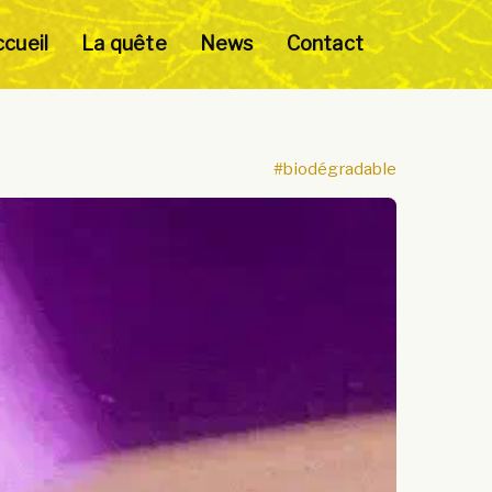
cueil
La quête
News
Contact
#biodégradable