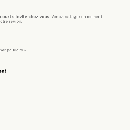
𝘂𝗿𝘁 𝘀'𝗶𝗻𝘃𝗶𝘁𝗲 𝗰𝗵𝗲𝘇 𝘃𝗼𝘂𝘀. Venez partager un moment
notre région.
per pouvoirs »
ent