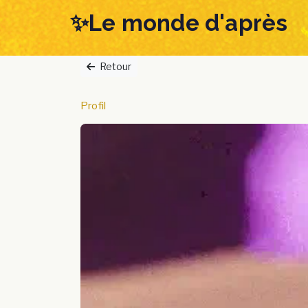
Skip
Skip
✨Le monde d'après
links
to
content
Retour
Profil