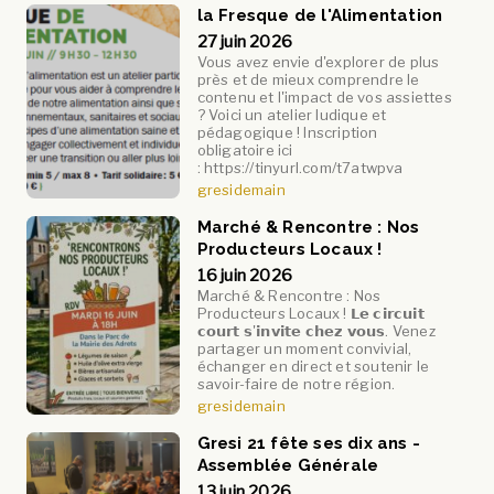
la Fresque de l'Alimentation
27 juin 2026
Vous avez envie d'explorer de plus
près et de mieux comprendre le
contenu et l'impact de vos assiettes
? Voici un atelier ludique et
pédagogique ! Inscription
obligatoire ici
: https://tinyurl.com/t7atwpva
gresidemain
Marché & Rencontre : Nos
Producteurs Locaux !
16 juin 2026
Marché & Rencontre : Nos
Producteurs Locaux ! 𝗟𝗲 𝗰𝗶𝗿𝗰𝘂𝗶𝘁
𝗰𝗼𝘂𝗿𝘁 𝘀'𝗶𝗻𝘃𝗶𝘁𝗲 𝗰𝗵𝗲𝘇 𝘃𝗼𝘂𝘀. Venez
partager un moment convivial,
échanger en direct et soutenir le
savoir-faire de notre région.
gresidemain
Gresi 21 fête ses dix ans -
Assemblée Générale
13 juin 2026