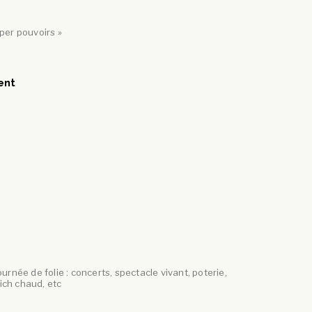
per pouvoirs »
ent
rnée de folie : concerts, spectacle vivant, poterie,
ich chaud, etc