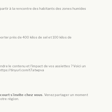
partir à la rencontre des habitants des zones humides
orter près de 400 kilos de sel et 100 kilos de
dre le contenu et l'impact de vos assiettes ? Voici un
 https://tinyurl.com/t7atwpva
𝘂𝗿𝘁 𝘀'𝗶𝗻𝘃𝗶𝘁𝗲 𝗰𝗵𝗲𝘇 𝘃𝗼𝘂𝘀. Venez partager un moment
notre région.