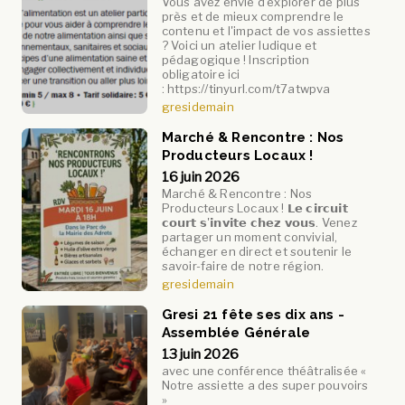
Vous avez envie d'explorer de plus
près et de mieux comprendre le
contenu et l'impact de vos assiettes
? Voici un atelier ludique et
pédagogique ! Inscription
obligatoire ici
: https://tinyurl.com/t7atwpva
gresidemain
Marché & Rencontre : Nos
Producteurs Locaux !
16 juin 2026
Marché & Rencontre : Nos
Producteurs Locaux ! 𝗟𝗲 𝗰𝗶𝗿𝗰𝘂𝗶𝘁
𝗰𝗼𝘂𝗿𝘁 𝘀'𝗶𝗻𝘃𝗶𝘁𝗲 𝗰𝗵𝗲𝘇 𝘃𝗼𝘂𝘀. Venez
partager un moment convivial,
échanger en direct et soutenir le
savoir-faire de notre région.
gresidemain
Gresi 21 fête ses dix ans -
Assemblée Générale
13 juin 2026
avec une conférence théâtralisée «
Notre assiette a des super pouvoirs
»