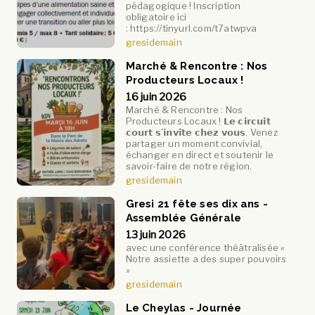
pédagogique ! Inscription
obligatoire ici
: https://tinyurl.com/t7atwpva
gresidemain
Marché & Rencontre : Nos
Producteurs Locaux !
16 juin 2026
Marché & Rencontre : Nos
Producteurs Locaux ! 𝗟𝗲 𝗰𝗶𝗿𝗰𝘂𝗶𝘁
𝗰𝗼𝘂𝗿𝘁 𝘀'𝗶𝗻𝘃𝗶𝘁𝗲 𝗰𝗵𝗲𝘇 𝘃𝗼𝘂𝘀. Venez
partager un moment convivial,
échanger en direct et soutenir le
savoir-faire de notre région.
gresidemain
Gresi 21 fête ses dix ans -
Assemblée Générale
13 juin 2026
avec une conférence théâtralisée «
Notre assiette a des super pouvoirs
»
gresidemain
Le Cheylas - Journée