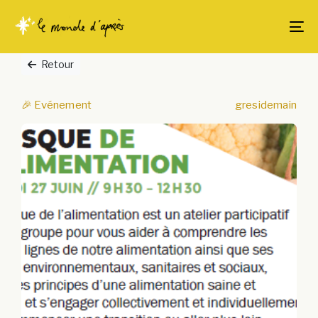
Skip
Skip
links
to
To
content
Retour
🎉 Evénement
gresidemain