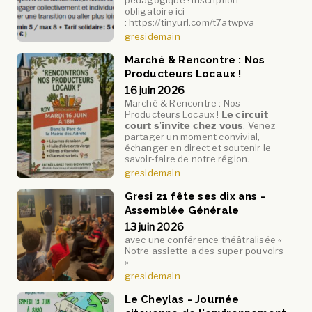
pédagogique ! Inscription
obligatoire ici
: https://tinyurl.com/t7atwpva
gresidemain
Marché & Rencontre : Nos
Producteurs Locaux !
16 juin 2026
Marché & Rencontre : Nos
Producteurs Locaux ! 𝗟𝗲 𝗰𝗶𝗿𝗰𝘂𝗶𝘁
𝗰𝗼𝘂𝗿𝘁 𝘀'𝗶𝗻𝘃𝗶𝘁𝗲 𝗰𝗵𝗲𝘇 𝘃𝗼𝘂𝘀. Venez
partager un moment convivial,
échanger en direct et soutenir le
savoir-faire de notre région.
gresidemain
Gresi 21 fête ses dix ans -
Assemblée Générale
13 juin 2026
avec une conférence théâtralisée «
Notre assiette a des super pouvoirs
»
gresidemain
Le Cheylas - Journée