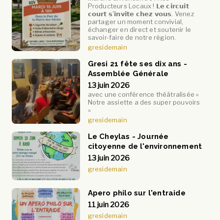
Producteurs Locaux ! 𝗟𝗲 𝗰𝗶𝗿𝗰𝘂𝗶𝘁
𝗰𝗼𝘂𝗿𝘁 𝘀'𝗶𝗻𝘃𝗶𝘁𝗲 𝗰𝗵𝗲𝘇 𝘃𝗼𝘂𝘀. Venez
partager un moment convivial,
échanger en direct et soutenir le
savoir-faire de notre région.
gresidemain
Gresi 21 fête ses dix ans -
Assemblée Générale
13 juin 2026
avec une conférence théâtralisée «
Notre assiette a des super pouvoirs
»
gresidemain
Le Cheylas - Journée
citoyenne de l'environnement
13 juin 2026
gresidemain
Apero philo sur l'entraide
11 juin 2026
gresidemain