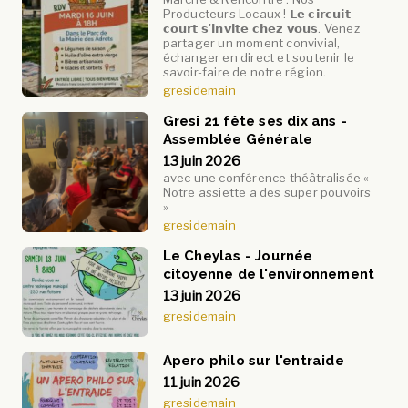
Producteurs Locaux ! 𝗟𝗲 𝗰𝗶𝗿𝗰𝘂𝗶𝘁
𝗰𝗼𝘂𝗿𝘁 𝘀'𝗶𝗻𝘃𝗶𝘁𝗲 𝗰𝗵𝗲𝘇 𝘃𝗼𝘂𝘀. Venez
partager un moment convivial,
échanger en direct et soutenir le
savoir-faire de notre région.
gresidemain
Gresi 21 fête ses dix ans -
Assemblée Générale
13 juin 2026
avec une conférence théâtralisée «
Notre assiette a des super pouvoirs
»
gresidemain
Le Cheylas - Journée
citoyenne de l'environnement
13 juin 2026
gresidemain
Apero philo sur l'entraide
11 juin 2026
gresidemain