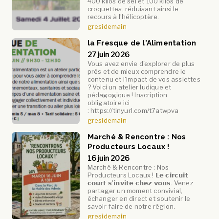
400 kilos de sel et 100 kilos de
croquettes, réduisant ainsi le
recours à l’hélicoptère.
gresidemain
la Fresque de l'Alimentation
27 juin 2026
Vous avez envie d'explorer de plus
près et de mieux comprendre le
contenu et l'impact de vos assiettes
? Voici un atelier ludique et
pédagogique ! Inscription
obligatoire ici
: https://tinyurl.com/t7atwpva
gresidemain
Marché & Rencontre : Nos
Producteurs Locaux !
16 juin 2026
Marché & Rencontre : Nos
Producteurs Locaux ! 𝗟𝗲 𝗰𝗶𝗿𝗰𝘂𝗶𝘁
𝗰𝗼𝘂𝗿𝘁 𝘀'𝗶𝗻𝘃𝗶𝘁𝗲 𝗰𝗵𝗲𝘇 𝘃𝗼𝘂𝘀. Venez
partager un moment convivial,
échanger en direct et soutenir le
savoir-faire de notre région.
gresidemain