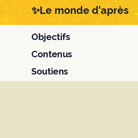
Skip
Skip
✨Le monde d'après
links
to
content
Objectifs
Contenus
Soutiens